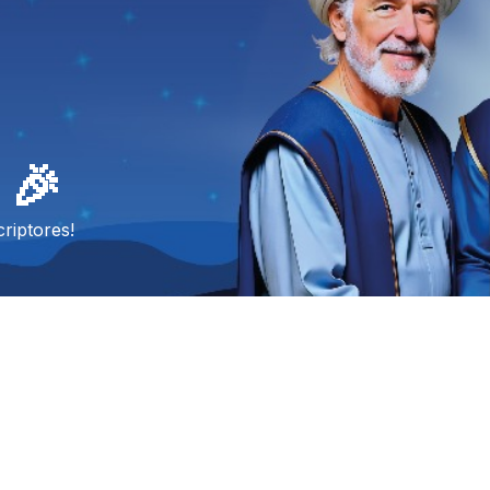
 🎉
riptores!