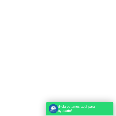
Recargas Telefonicas
Mas Servicios
Paqueteria a Cuba
Tienda Online
Motos para Cuba
Envio de Autos
Envío de Paquetes a Cuba desde Miami
Envío de Paquetes a Cuba desde Tampa
Oficina
8900 N Armenia Ave Suite 104, Tampa, FL 33604
10550 NW 77th Ct Ste 201, Hialeah, FL 33016
+1 863-617-0107
+1 863-612-7520
¡Hola estamos aquí para
info@ogbesamultiservices.com
ayudarte!