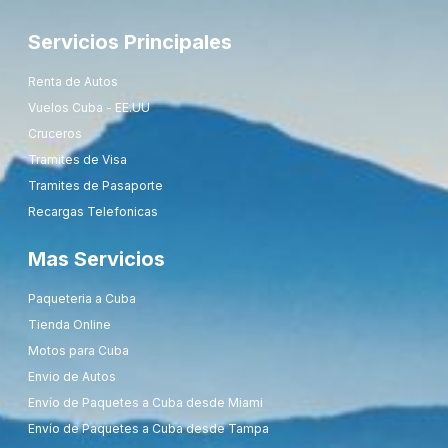
Servicios Principales
Renta de Autos
Vuelos Cuba - EE.UU
Cruceros
Tramites de Visa
Tramites de Pasaporte
Recargas Telefonicas
Mas Servicios
Paqueteria a Cuba
Tienda Online
Motos para Cuba
Envio de Autos
Envío de Paquetes a Cuba desde Miami
Envío de Paquetes a Cuba desde Tampa