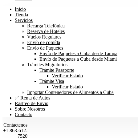
Inicio
Tienda
Servicios
Recarga Telefónica
Reserva de Hoteles
Vuelos Regulares
Envío de comída
Envío de Paquetes
Envío de Paquetes a Cuba desde Tampa
Envío de Paquetes a Cuba desde Miami
Trámites Migratorios
Trámite Pasaporte
Verificar Estado
Trámite Visa
Verificar Estado
Importar Contenedores de Alimentos a Cuba
✅ Renta de Autos
Rastreo de Envio
Sobre Nosotros
Contacto
Contactenos
+1 863-612-
7520